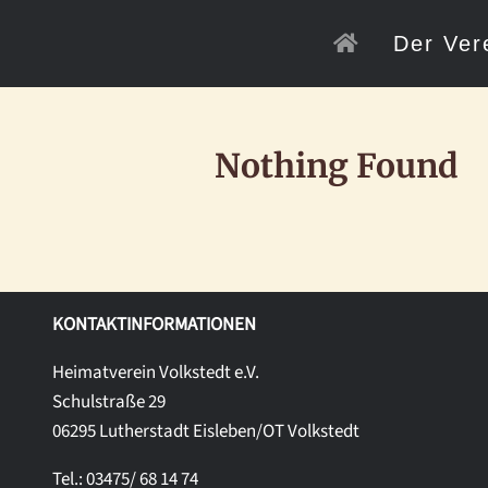
Skip
to
Der Ver
content
Nothing Found
KONTAKTINFORMATIONEN
Heimatverein Volkstedt e.V.
Schulstraße 29
06295 Lutherstadt Eisleben/OT Volkstedt
Tel.: 03475/ 68 14 74